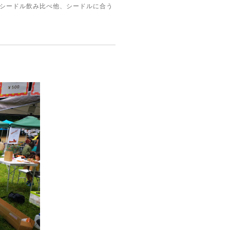
24年のシードル飲み比べ他、シードルに合う
。