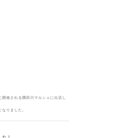
に開催される隅田川マルシェに出店し
となりました。
ました！