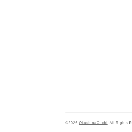
©2026
OkashinaOuchi
. All Rights 