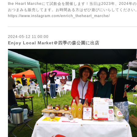
the Heart Marcheにて試飲会を開催します！当日は2023年、20
おつまみも販売してます。お時間ある方はぜひ遊びにいらしてください
https://www.instagram.com/enrich_theheart_marche/
2024-05-12 11:00:00
Enjoy Local Market＠四季の森公園に出店