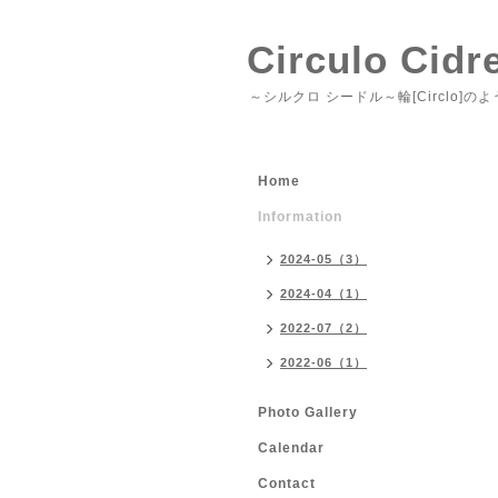
Circulo Cidr
～シルクロ シードル～輪[Circlo
Home
Information
2024-05（3）
2024-04（1）
2022-07（2）
2022-06（1）
Photo Gallery
Calendar
Contact