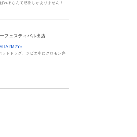
選ばれるなんて感謝しかありません！
U サマーフェスティバル出店
MTA2M2Y=
ホットドッグ、ジビエ串にクロモン弁