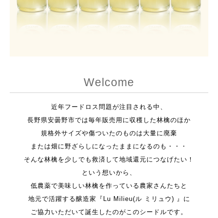
Welcome
近年フードロス問題が注目される中、
長野県安曇野市では毎年販売用に収穫した林檎のほか
規格外サイズや傷ついたのものは大量に廃棄
または畑に野ざらしになったままになるのも・・・
そんな林檎を少しでも救済して地域還元につなげたい！
という想いから、
低農薬で美味しい林檎を作っている農家さんたちと
地元で活躍する醸造家『
Lu Milieu(
ル
ミリュウ) 』
に
ご協力いただいて誕生したのがこのシードルです。